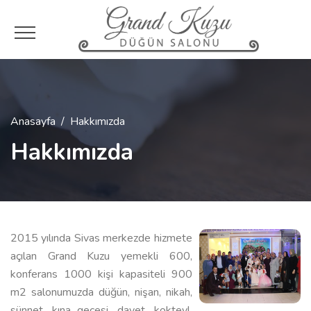
Anasayfa
Hakkımızda
Hakkımızda
2015 yılında Sivas merkezde hizmete
açılan Grand Kuzu yemekli 600,
konferans 1000 kişi kapasiteli 900
m2 salonumuzda düğün, nişan, nikah,
sünnet, kına gecesi, davet, kokteyl,