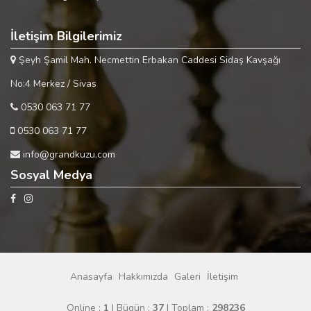
İletişim Bilgilerimiz
Şeyh Şamil Mah. Necmettin Erbakan Caddesi Sidaş Kavşağı
No:4 Merkez / Sivas
0530 063 71 77
0530 063 71 77
info@grandkuzu.com
Sosyal Medya
Anasayfa
Hakkımızda
Galeri
İletişim
Online :
1
| Bügün :
37
| Toplam :
298236